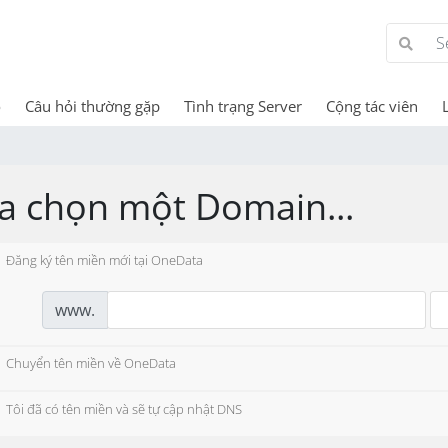
o
Câu hỏi thường gặp
Tình trạng Server
Cộng tác viên
a chọn một Domain...
Đăng ký tên miền mới tại OneData
www.
Chuyển tên miền về OneData
Tôi đã có tên miền và sẽ tự cập nhật DNS