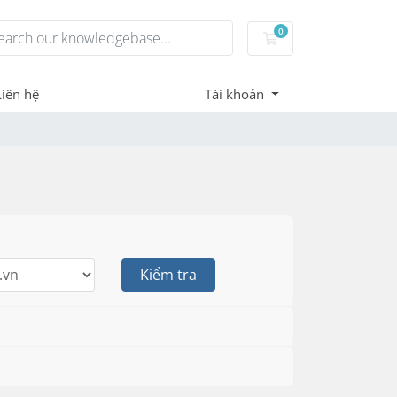
0
Giỏ hàng
Liên hệ
Tài khoản
Kiểm tra