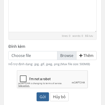
lines: 0 words: 0
Đã lưu
Đính kèm
Choose file
Thêm
Hỗ trợ định dạng: .jpg, .gif, .jpeg, .png (Max file size: 500MB)
Gửi
Hủy bỏ